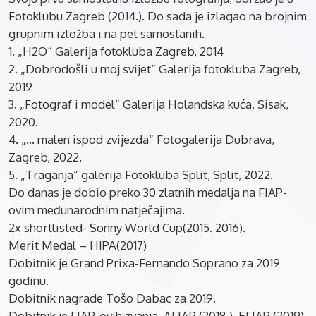
Fotoklubu Zagreb (2014.). Do sada je izlagao na brojnim
grupnim izložba i na pet samostanih.
1. „H2O“ Galerija fotokluba Zagreb, 2014
2. „Dobrodošli u moj svijet“ Galerija fotokluba Zagreb,
2019
3. „Fotograf i model“ Galerija Holandska kuća, Sisak,
2020.
4. „… malen ispod zvijezda“ Fotogalerija Dubrava,
Zagreb, 2022.
5. „Traganja“ galerija Fotokluba Split, Split, 2022.
Do danas je dobio preko 30 zlatnih medalja na FIAP-
ovim međunarodnim natječajima.
2x shortlisted- Sonny World Cup(2015. 2016).
Merit Medal – HIPA(2017)
Dobitnik je Grand Prixa-Fernando Soprano za 2019
godinu.
Dobitnik nagrade Tošo Dabac za 2019.
Dobitnik je FIAP-ovih zvanja, AFIAP (2018.), EFIAP (2019),