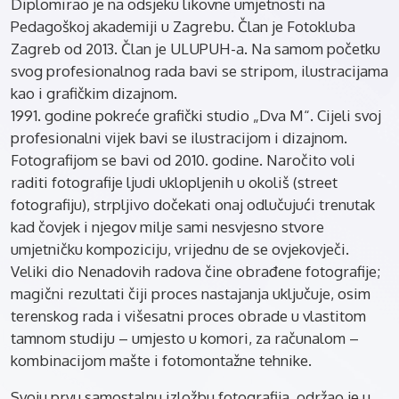
Diplomirao je na odsjeku likovne umjetnosti na
Pedagoškoj akademiji u Zagrebu. Član je Fotokluba
Zagreb od 2013. Član je ULUPUH-a. Na samom početku
svog profesionalnog rada bavi se stripom, ilustracijama
kao i grafičkim dizajnom.
1991. godine pokreće grafički studio „Dva M“. Cijeli svoj
profesionalni vijek bavi se ilustracijom i dizajnom.
Fotografijom se bavi od 2010. godine. Naročito voli
raditi fotografije ljudi uklopljenih u okoliš (street
fotografiju), strpljivo dočekati onaj odlučujući trenutak
kad čovjek i njegov milje sami nesvjesno stvore
umjetničku kompoziciju, vrijednu de se ovjekovječi.
Veliki dio Nenadovih radova čine obrađene fotografije;
magični rezultati čiji proces nastajanja uključuje, osim
terenskog rada i višesatni proces obrade u vlastitom
tamnom studiju – umjesto u komori, za računalom –
kombinacijom mašte i fotomontažne tehnike.
Svoju prvu samostalnu izložbu fotografija, održao je u